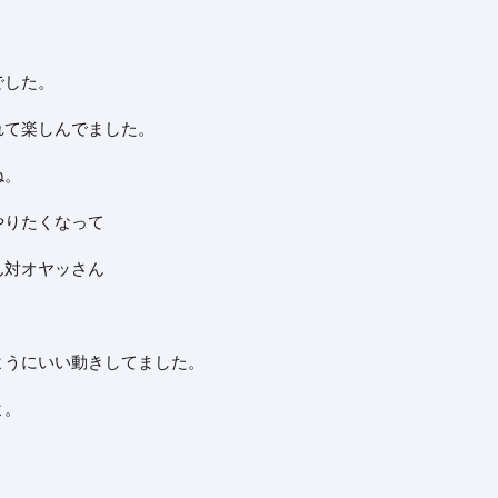
でした。
れて楽しんでました。
ね。
やりたくなって
ん対オヤッさん
ようにいい動きしてました。
よ。