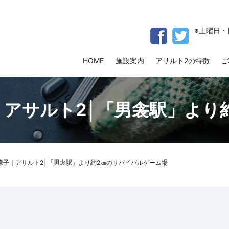
※土曜日・
HOME
施設案内
アサルト2の特徴
ご
｜アサルト2│「男衾駅」より
様子｜アサルト2│「男衾駅」より約2㎞のサバイバルゲーム場