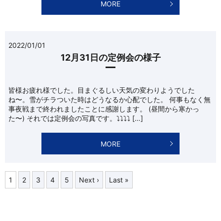
MORE
2022/01/01
12月31日の定例会の様子
皆様お疲れ様でした。目まぐるしい天気の変わりようでした
ね〜。雪がチラついた時はどうなるか心配でした。 何事もなく無
事夜戦まで終われましたことに感謝します。 (昼間から寒かっ
た〜) それでは定例会の写真です。⤵︎⤵︎⤵︎⤵ […]
MORE
1
2
3
4
5
Next ›
Last »