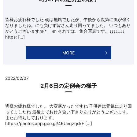
皆様お疲れ様でした 朝は無風でしたが、午後から次第に風が強く
なりましたね。にも負けず皆さん走り回ってました。 いつもあり
がとうございますm(*_ _)m それでは、集合写真です。⤵︎⤵︎⤵︎⤵︎⤵︎⤵︎⤵︎
https: […]
MORE
2022/02/07
2月6日の定例会の様子
皆様お疲れ様でした。 大変寒かったですね 子供達は元気に走り回
ってましたね 最後までお付き合い下さりありがとうございます。
またお待ちしております。
https://photos.app.goo.gl/46UeqzqskF […]