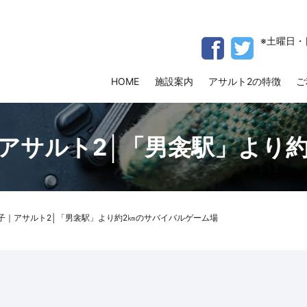
※土曜日・
HOME
施設案内
アサルト2の特徴
ご
｜アサルト2│「男衾駅」より
様子｜アサルト2│「男衾駅」より約2㎞のサバイバルゲーム場