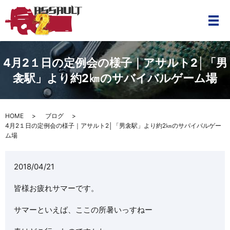
メ
4月2１日の定例会の様子｜アサルト2│「男
衾駅」より約2㎞のサバイバルゲーム場
HOME
ブログ
4月2１日の定例会の様子｜アサルト2│「男衾駅」より約2㎞のサバイバルゲー
ム場
2018/04/21
皆様お疲れサマーです。
サマーといえば、ここの所暑いっすねー