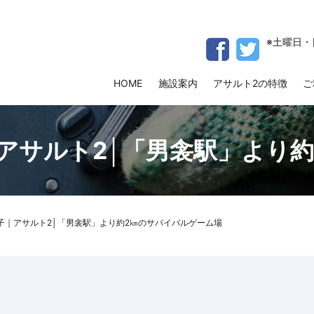
※土曜日・
HOME
施設案内
アサルト2の特徴
ご
アサルト2│「男衾駅」より
子｜アサルト2│「男衾駅」より約2㎞のサバイバルゲーム場