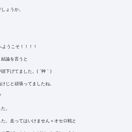
でしょうか。
へようこそ！！！！
、結論を言うと
下げてました。( ´艸｀)
負けじと頑張ってましたね。
ず
した。
した。走ってはいけません＋オセロ戦と