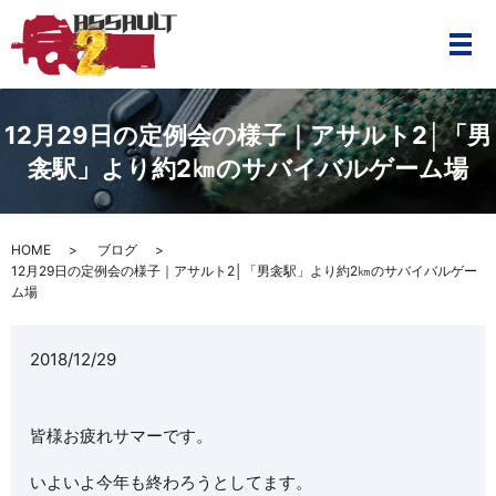
メ
12月29日の定例会の様子｜アサルト2│「男
衾駅」より約2㎞のサバイバルゲーム場
HOME
ブログ
12月29日の定例会の様子｜アサルト2│「男衾駅」より約2㎞のサバイバルゲー
ム場
2018/12/29
皆様お疲れサマーです。
いよいよ今年も終わろうとしてます。