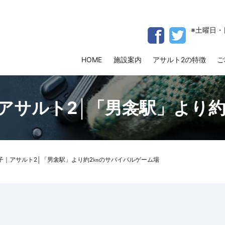
※土曜日・
HOME
施設案内
アサルト2の特徴
ご
アサルト2│「男衾駅」より
子｜アサルト2│「男衾駅」より約2㎞のサバイバルゲーム場