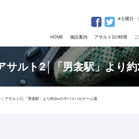
※土曜日・
HOME
施設案内
アサルト2の特徴
ご
アサルト2│「男衾駅」より
子｜アサルト2│「男衾駅」より約2㎞のサバイバルゲーム場