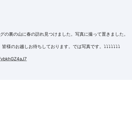
ッグの裏の山に春の訪れ見つけました。写真に撮って置きました。
のお越しお待ちしております。では写真です。⤵︎⤵︎⤵︎⤵︎⤵︎⤵︎⤵︎
1FvbkhGZ4aJ7