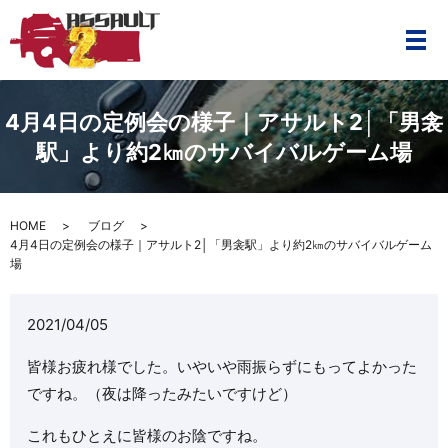
メ
4月4日の定例会の様子｜アサルト2│「男衾
駅」より約2㎞のサバイバルゲーム場
HOME
ブログ
4月4日の定例会の様子｜アサルト2│「男衾駅」より約2㎞のサバイバルゲーム
場
2021/04/05
皆様お疲れ様でした。いやいや雨振らずにもってよかった
ですね。（夜は降ったみたいですけど）
これもひとえに皆様のお陰ですね。