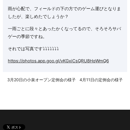
雨が心配で、フィールドの下の方でのゲーム運びとなりま
したが、楽しめたでしょうか？
一雨ごとに段々とあったかくなってるので、そろそろサバ
ゲーの季節ですね。
それでは写真です⤵︎⤵︎⤵︎⤵︎⤵︎⤵︎⤵︎
https://photos.app.goo.gl/vKGxiCsQRU8HqWmQ6
3月20日の小泉オープン定例会の様子
4月11日の定例会の様子