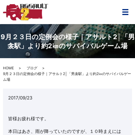
メ
9月２３日の定例会の様子｜アサルト2│「男
衾駅」より約2㎞のサバイバルゲーム場
HOME
ブログ
9月２３日の定例会の様子｜アサルト2│「男衾駅」より約2㎞のサバイバルゲー
ム場
2017/09/23
皆様お疲れ様です。
本日はあさ、雨が降っていたのですが、１０時まえには