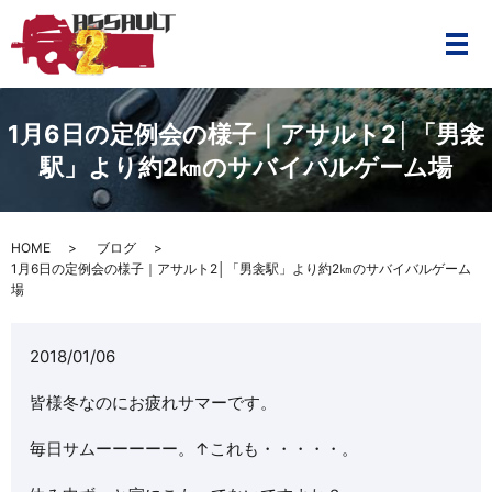
メ
1月6日の定例会の様子｜アサルト2│「男衾
駅」より約2㎞のサバイバルゲーム場
HOME
ブログ
1月6日の定例会の様子｜アサルト2│「男衾駅」より約2㎞のサバイバルゲーム
場
2018/01/06
皆様冬なのにお疲れサマーです。
毎日サムーーーーー。↑これも・・・・・。